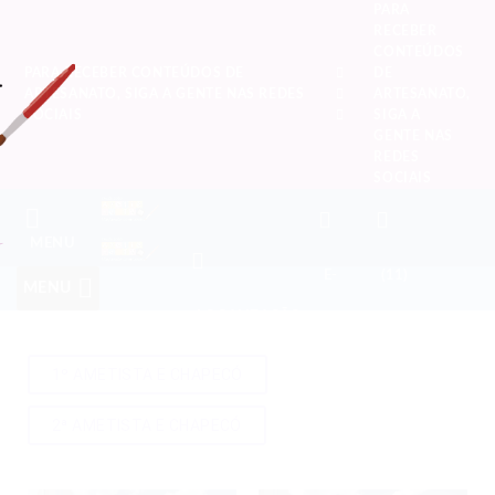
PARA
RECEBER
CONTEÚDOS
PARA RECEBER CONTEÚDOS DE
DE
ARTESANATO, SIGA A GENTE NAS REDES
ARTESANATO,
SOCIAIS
SIGA A
GENTE NAS
REDES
SOCIAIS
MENU
E-
(11)
MENU
LOCALIZAÇÃO
MAIL
946699119
1º AMETISTA E CHAPECÓ
2ª AMETISTA E CHAPECÓ