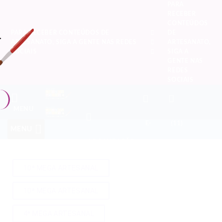
PARA
RECEBER
CONTEÚDOS
PARA RECEBER CONTEÚDOS DE
DE
ARTESANATO, SIGA A GENTE NAS REDES
ARTESANATO,
SOCIAIS
SIGA A
GENTE NAS
REDES
SOCIAIS
MENU
E-
(11)
MENU
LOCALIZAÇÃO
MAIL
946699119
10ª MEGA ARTESANAL
10ª MEGA ARTESANAL
4ª MEGA ARTESANAL