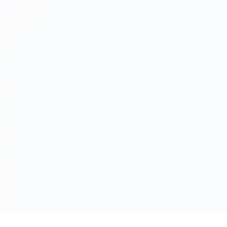
Jun/27
Junho – 2ª Caravana Manaus
08 a 12 de Junho
Junho – 2ª Caravana Fernando de Noronha
21 a 25 de
Junho
Galeria
Onde Assistir
Depoimentos
Consultoras
Encontre uma Consultora perto de você!
Seja uma Consultora
Contato
Dúvidas