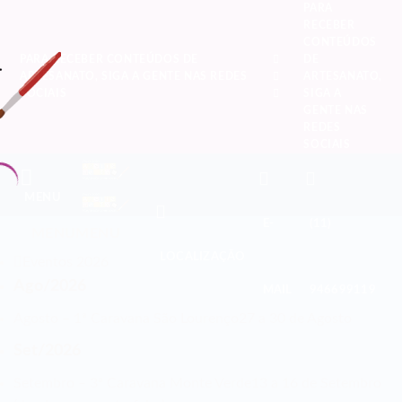
PARA
RECEBER
CONTEÚDOS
PARA RECEBER CONTEÚDOS DE
DE
ARTESANATO, SIGA A GENTE NAS REDES
ARTESANATO,
SOCIAIS
SIGA A
GENTE NAS
REDES
SOCIAIS
MENU
E-
(11)
MENU
MENU
LOCALIZAÇÃO
Eventos 2026
Ago/2026
MAIL
946699119
Agosto – 1ª Caravana São Lourenço
27 a 30 de Agosto
Set/2026
Setembro – 3ª Caravana Monte Verde
13 a 16 de Setembro