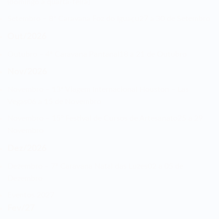
(domingo a quarta-feira)
Setembro – 8ª Caravana Foz do Iguaçu
27 a 30 de Setembro
Out/2026
Outubro – 4ª Caravana Pantanal
18 a 21 de Outubro
Nov/2026
Novembro – 13ª Viagem Internacional Houston – Las
Vegas
06 a 15 de Novembro
Novembro – 15º Festival de Cursos de Artesanato
25 a 29
Novembro
Dez/2026
Dezembro – 7ª Caravana Natal das Luzes
02 a 05 de
Dezembro
Eventos 2027
Fev/27