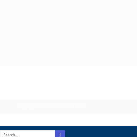
Depoimentos
Consultoras
Encontre uma Consultora perto de você!
Seja uma Consultora
Contato
Dúvidas
Copyright 2026 ©
Ateliê com Você