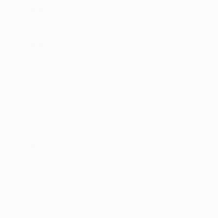
Abr/27
Abril – 3ª Caravana Ametista
05 a 08 de Abril
Mai/27
Maio – 1º Festival de Pintura
11 a 14 de Maio
Maio – 12º Festival de Linhas
11 a 14 de Maio
Maio – 22º Festival de Bonecas
11 a 14 de Maio
Maio - 7º Festival de Costura Criativa e 24º Patchwork
Maio – 10º Alto Mar – Grécia, Itália e Croácia – Cruzei
Jun/27
Junho – 2ª Caravana Manaus
08 a 12 de Junho
Junho – 2ª Caravana Fernando de Noronha
21 a 25 de 
Galeria
Onde Assistir