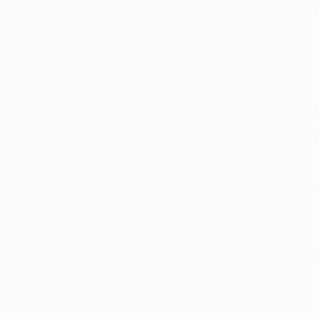
Setembro – 8ª Caravana Foz do Iguaçu
27 a 30 de Sete
Out/2026
Outubro – 4ª Caravana Pantanal
18 a 21 de Outubro
Nov/2026
Novembro – 13ª Viagem Internacional Houston – Las V
Novembro – 15º Festival de Cursos de Artesanato
25 a
Dez/2026
Dezembro – 7ª Caravana Natal das Luzes
02 a 05 de D
Eventos 2027
Fev/27
Fevereiro – 9º Alto Mar MSC – Nordeste
13 a 20 de Fev
Mar/27
Março – 1ª Caravana Surpresa
04 a 07 de Março