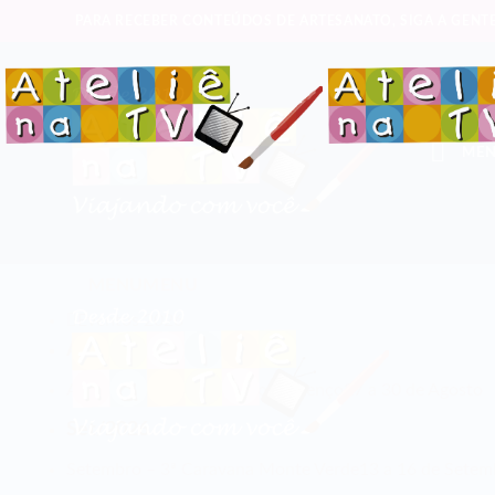
PARA RECEBER CONTEÚDOS DE ARTESANATO, SIGA A GENTE
ME
MENU
MENU
Eventos 2026
Ago/2026
Agosto – 1ª Caravana São Lourenço
27 a 30 de Agosto
Set/2026
Setembro – 3ª Caravana Monte Verde
13 a 16 de Setemb