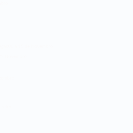
mbro
egas
06 a 15 de Novembro
 29 Novembro
ezembro
ereiro