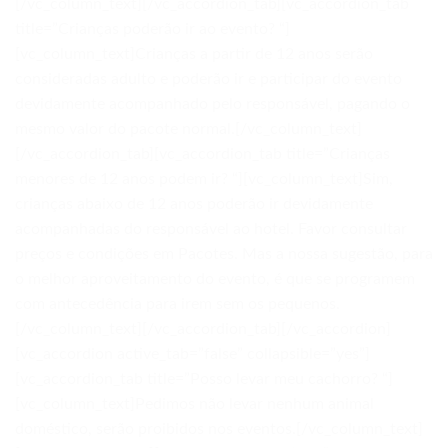
[/vc_column_text][/vc_accordion_tab][vc_accordion_tab
title=”Crianças poderão ir ao evento? “]
[vc_column_text]Crianças a partir de 12 anos serão
consideradas adulto e poderão ir e participar do evento
devidamente acompanhado pelo responsável, pagando o
mesmo valor do pacote normal.[/vc_column_text]
[/vc_accordion_tab][vc_accordion_tab title=”Crianças
menores de 12 anos podem ir? “][vc_column_text]Sim,
crianças abaixo de 12 anos poderão ir devidamente
acompanhadas do responsável ao hotel. Favor consultar
preços e condições em Pacotes. Mas a nossa sugestão, para
o melhor aproveitamento do evento, é que se programem
com antecedência para irem sem os pequenos.
[/vc_column_text][/vc_accordion_tab][/vc_accordion]
[vc_accordion active_tab=”false” collapsible=”yes”]
[vc_accordion_tab title=”Posso levar meu cachorro? “]
[vc_column_text]Pedimos não levar nenhum animal
doméstico, serão proibidos nos eventos.[/vc_column_text]