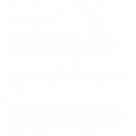
[vc_accordion_tab title=”Haverá transporte para ida e volta
aos hotéis dos Festivais? “][vc_column_text]Sim. Teremos
ônibus incluídos nos pacotes saindo de São Paulo (Barra
Funda e Rod. Tietê), Campinas, Aeroportos: Viracopos,
Congonhas e Guarulhos.[/vc_column_text]
[/vc_accordion_tab][vc_accordion_tab title=”Haverá
transporte para ida e volta aos hotéis de hospedagem das
Caravanas? “][vc_column_text]Sim. Teremos ônibus
incluídos nos pacotes saindo de alguns locais de ponto de
encontro. Verifique as paginas das Caravanas.
[/vc_column_text][/vc_accordion_tab][vc_accordion_tab
title=”As minhas amigas podem ficar no meu quarto? Como
faço? “][vc_column_text]Sim, basta informar à nossa
consultora o nome da sua amiga no momento da inscrição.
[/vc_column_text][/vc_accordion_tab][vc_accordion_tab
title=”Posso levar meu esposo (a) e/ou acompanhante ao
evento? “][vc_column_text]Sim, verifique condições na
pagina PACOTES de cada evento as condições e valores.