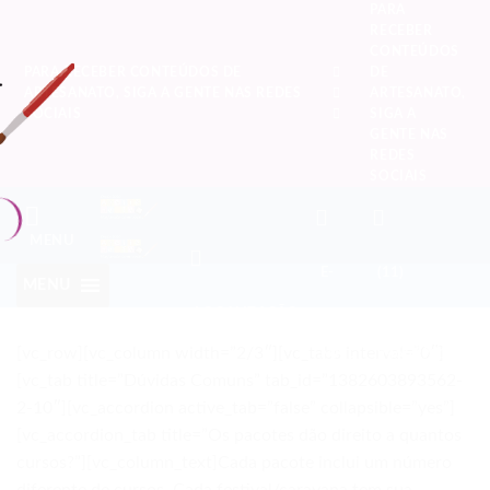
PARA
RECEBER
CONTEÚDOS
PARA RECEBER CONTEÚDOS DE
DE
ARTESANATO, SIGA A GENTE NAS REDES
ARTESANATO,
SOCIAIS
SIGA A
GENTE NAS
REDES
SOCIAIS
MENU
E-
(11)
MENU
LOCALIZAÇÃO
[vc_row][vc_column width=”2/3″][vc_tabs interval=”0″]
MAIL
946699119
[vc_tab title=”Dúvidas Comuns” tab_id=”1382603893562-
2-10″][vc_accordion active_tab=”false” collapsible=”yes”]
[vc_accordion_tab title=”Os pacotes dão direito a quantos
cursos?”][vc_column_text]Cada pacote inclui um número