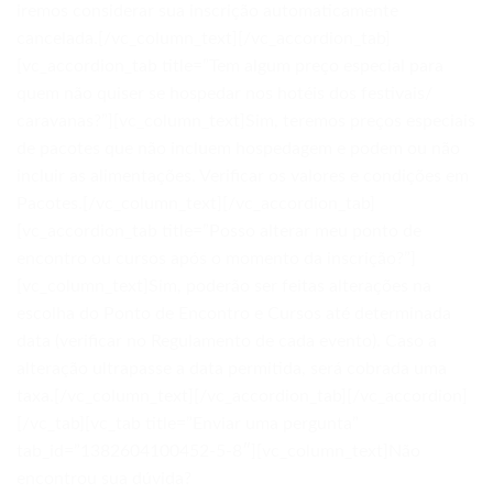
iremos considerar sua inscrição automaticamente
cancelada.[/vc_column_text][/vc_accordion_tab]
[vc_accordion_tab title=”Tem algum preço especial para
quem não quiser se hospedar nos hotéis dos festivais/
caravanas?”][vc_column_text]Sim, teremos preços especiais
de pacotes que não incluem hospedagem e podem ou não
incluir as alimentações. Verificar os valores e condições em
Pacotes.[/vc_column_text][/vc_accordion_tab]
[vc_accordion_tab title=”Posso alterar meu ponto de
encontro ou cursos após o momento da inscrição?”]
[vc_column_text]Sim, poderão ser feitas alterações na
escolha do Ponto de Encontro e Cursos até determinada
data (verificar no Regulamento de cada evento). Caso a
alteração ultrapasse a data permitida, será cobrada uma
taxa.[/vc_column_text][/vc_accordion_tab][/vc_accordion]
[/vc_tab][vc_tab title=”Enviar uma pergunta”
tab_id=”1382604100452-5-8″][vc_column_text]Não
encontrou sua dúvida?