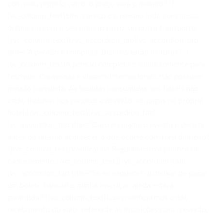
com meu próprio carro, o preço será o mesmo? “]
[vc_column_text]Sim o preço é o mesmo indo com nosso
ônibus ou com o seu próprio carro, ou outro transporte.
[/vc_column_text][/vc_accordion_tab][vc_accordion_tab
title=”A pensão é completa. Bebidas estão inclusas? “]
[vc_column_text]A pensão completa é válida somente para
festivais. Caravanas e viagens internacionais não possuem
pensão completa. As bebidas consumidas nos hotéis
não
estão inclusas nos pacotes e deverão ser pagas no próprio
hotel.[/vc_column_text][/vc_accordion_tab]
[vc_accordion_tab title=”Caso eu pague o evento e desista
antes do mesmo acontecer o que ocorre com meu dinheiro?
“][vc_column_text]Verificar no Regulamento a política de
cancelamento.[/vc_column_text][/vc_accordion_tab]
[vc_accordion_tab title=”Se eu esquecer ou deixar de pagar
um boleto bancário, minha inscrição ainda estará
garantida?”][vc_column_text]Caso notificarmos o não
recebimento do valor referente às inscrições para o evento,