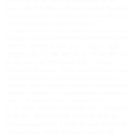
diferente de cursos. Cada festival/caravana tem sua
programação individual. Confirma nas paginas dos eventos.
[/vc_column_text][/vc_accordion_tab][vc_accordion_tab
title=”O material dos cursos esta incluso? “]
[vc_column_text]Sim, todos os materiais necessários para a
confecção da peças nos cursos estão inclusos nos pacotes.
Apenas os materiais de apoio (como tesouras, réguas,
cortadores, pinceis…) não poderão ser retirados das salas
de aula, pois serão utilizados por todos os grupos
participantes do curso. Contudo, caso prefira levar algum
material próprio como tesoura, régua, tecido para usar
durante as aulas, fique à vontade, porém é importante que
identifique-o para não ser confundido com o material do
evento.[/vc_column_text][/vc_accordion_tab]
[vc_accordion_tab title=”A que horas serão as entradas nos
hotéis?”][vc_column_text]cada Hotel tem seu horário
diferenciado para check in. Confirme na programação de
cada evento.[/vc_column_text][/vc_accordion_tab]