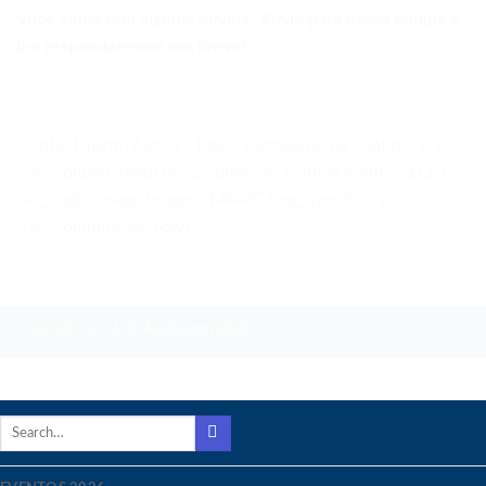
Você ainda tem alguma dúvida? Envie para nossa equipe e
lhe responderemos em breve!
[contact-form-7 id=”7″ title=”Formulário de contato 1″]
[/vc_column_text][/vc_column][vc_column width=”1/3″]
[vc_single_image image=”14842″ img_size=”full”]
[/vc_column][/vc_row]
Copyright 2026 ©
Ateliê com Você