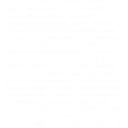
[/vc_accordion_tab][vc_accordion_tab title=”O Dotan
estará mesmo nesse evento?”][vc_column_text]Sim, ele
estará presente no evento.[/vc_column_text]
[/vc_accordion_tab][vc_accordion_tab title=”Vou poder sair
e visitar a cidade do festival/caravana durante a viagem?”]
[vc_column_text]Sim, você poderá sair, porém não teremos
monitoramento que possa te acompanhar para fora do
hotel, caso não esteja na programação.[/vc_column_text]
[/vc_accordion_tab][vc_accordion_tab title=”Quais são as
formas de pagamento?”][vc_column_text]O pagamento
poderá ser feito das seguintes formas: à vista com depósito
em Conta Corrente; parcelado em até 8 vezes no cartão de
crédito (Visa, Mastercard e Dinners), ou no boleto bancário
(verificar condições).[/vc_column_text][/vc_accordion_tab]
[vc_accordion_tab title=”Fazendo depósito em conta
corrente terei desconto? “][vc_column_text]De forma geral
não, os valores são fixos.[/vc_column_text]
[/vc_accordion_tab][vc_accordion_tab title=”Indo ao Hotel