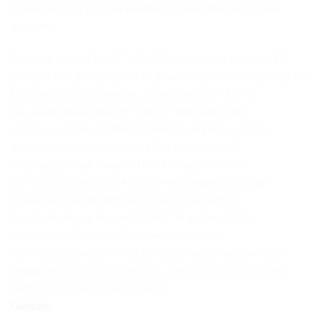
Envie para nós e nossa equipe irá responder assim que
possível.
[contact-form-7 id=”7″ title=”Formulário de contato 1″]
[/vc_column_text][vc_empty_space height=”24px”][/vc_tab]
[/vc_tabs][/vc_column][vc_column width=”1/3″]
[vc_single_image image=”14858″ img_size=”full”
css=”.vc_custom_1479410778406{margin-top: 10px
!important;margin-bottom: 10px !important;}”]
[vc_single_image image=”14859″ img_size=”full”
css=”.vc_custom_1479410788496{margin-top: 10px
!important;margin-bottom: 10px !important;}”]
[vc_single_image image=”14860″ img_size=”full”]
[/vc_column][/vc_row][vc_row][vc_column
css=”.vc_custom_1479411135353{margin-bottom: 50px
!important;}”][/vc_column][/vc_row][vc_row][vc_column
width=”2/3″][vc_column_text]
Contato