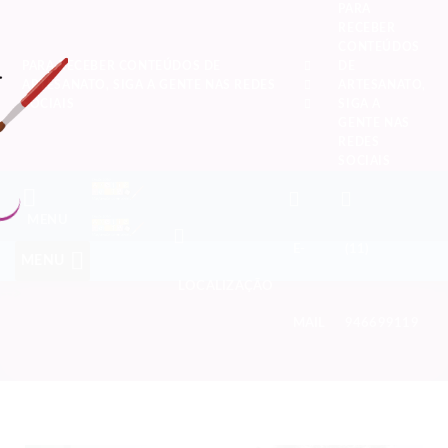
PARA
RECEBER
CONTEÚDOS
PARA RECEBER CONTEÚDOS DE
DE
ARTESANATO, SIGA A GENTE NAS REDES
ARTESANATO,
SOCIAIS
SIGA A
GENTE NAS
REDES
SOCIAIS
MENU
E-
(11)
MENU
LOCALIZAÇÃO
-->
MAIL
946699119